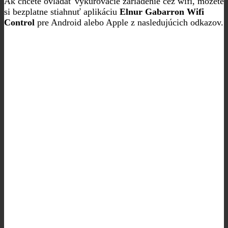
Ak chcete ovládať vykurovacie zariadenie cez wifi, môžete
si bezplatne stiahnuť aplikáciu
Elnur Gabarron Wifi
Control
pre Android alebo Apple z nasledujúcich odkazov.