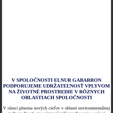
SPOLOČNE KRÁČAME K
UDRŽATEĽNEJŠEJ
BUDÚCNOSTI
V SPOLOČNOSTI ELNUR GABARRON
PODPORUJEME UDRŽATEĽNOSŤ VPLYVOM
NA ŽIVOTNÉ PROSTREDIE V RÔZNYCH
OBLASTIACH SPOLOČNOSTI
V rámci plnenia nových cieľov v oblasti environmentálnej