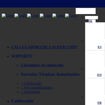
break;
SK
CALCULADORA DE CALEFACCIÓN
ES
SOPORTE
Calculadora de calefacción
Servicios Técnicos Autorizados
EN
> Calefacción
> Aire acondicionado
> Aerotermia
Calefacción
FR