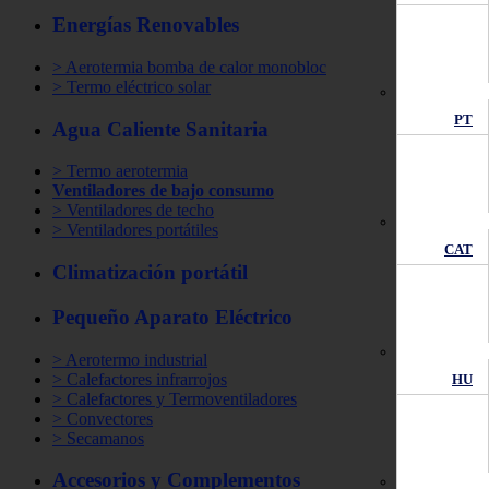
Energías Renovables
> Aerotermia bomba de calor monobloc
> Termo eléctrico solar
PT
Agua Caliente Sanitaria
> Termo aerotermia
Ventiladores de bajo consumo
> Ventiladores de techo
> Ventiladores portátiles
CAT
Climatización portátil
Pequeño Aparato Eléctrico
> Aerotermo industrial
> Calefactores infrarrojos
HU
> Calefactores y Termoventiladores
> Convectores
> Secamanos
Accesorios y Complementos