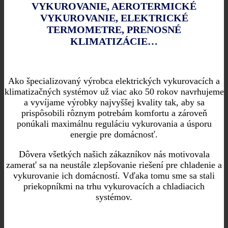
VYKUROVANIE, AEROTERMICKÉ
VYKUROVANIE, ELEKTRICKÉ
TERMOMETRE, PRENOSNÉ
KLIMATIZÁCIE…
Ako špecializovaný výrobca elektrických vykurovacích a
klimatizačných systémov už viac ako 50 rokov navrhujeme
a vyvíjame výrobky najvyššej kvality tak, aby sa
prispôsobili rôznym potrebám komfortu a zároveň
ponúkali maximálnu reguláciu vykurovania a úsporu
energie pre domácnosť.
Dôvera všetkých našich zákazníkov nás motivovala
zamerať sa na neustále zlepšovanie riešení pre chladenie a
vykurovanie ich domácností. Vďaka tomu sme sa stali
priekopníkmi na trhu vykurovacích a chladiacich
systémov.