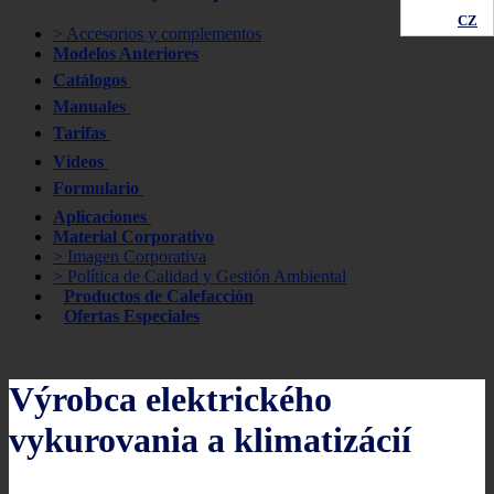
CZ
> Accesorios y complementos
Modelos Anteriores
Catálogos
Manuales
Tarifas
Vídeos
Formulario
Aplicaciones
Material Corporativo
> Imagen Corporativa
> Política de Calidad y Gestión Ambiental
Productos de Calefacción
Ofertas Especiales
Výrobca elektrického
vykurovania a klimatizácií