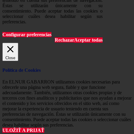
teniendo en cuenta sus preferencias de navegación.
Éstas se utilizarán únicamente con su
consentimiento. Puede aceptar todas las cookies o
seleccionar cuáles desea habilitar según sus
preferencias.
Configurar preferencias
Rechazar
Aceptar todas
Close
Política de Cookies
En ELNUR GABARRON utilizamos cookies necesarias para
ofrecerle una página web segura, fiable y que funcione
adecuadamente. También, utilizamos otras cookies propias y de
terceros con fines analíticos y publicitarios que nos ayudan a mejorar
el contenido y los servicios ofrecidos en el sitio web, así como
mejorar la experiencia de usuario teniendo en cuenta sus
preferencias de navegación. Éstas se utilizarán únicamente con su
consentimiento. Puede aceptar todas las cookies o seleccionar cuáles
desea habilitar según sus preferencias.
ULOŽIŤ A PRIJAŤ