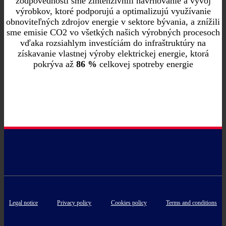
zodpovednosti sme zintenzívnili navrhovanie a vývoj
výrobkov, ktoré podporujú a optimalizujú využívanie
obnoviteľných zdrojov energie v sektore bývania, a znížili
sme emisie CO2 vo všetkých našich výrobných procesoch
vďaka rozsiahlym investíciám do infraštruktúry na
získavanie vlastnej výroby elektrickej energie, ktorá
pokrýva až
86 %
celkovej spotreby energie
Legal notice
Privacy policy
Cookies policy
Terms and conditions